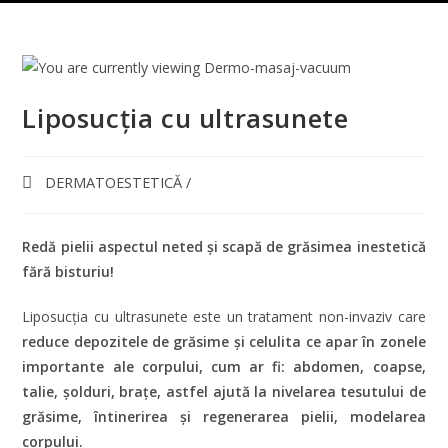
Liposucția cu ultrasunete
Categorie
DERMATOESTETICĂ
/
articol:
Redă pielii aspectul neted și scapă de grăsimea inestetică
fără bisturiu!
Liposucția cu ultrasunete este un tratament non-invaziv care
reduce depozitele de grăsime și celulita ce apar în zonele
importante ale corpului, cum ar fi: abdomen, coapse,
talie, șolduri, brațe, astfel ajută la nivelarea tesutului de
grăsime, întinerirea şi regenerarea pielii, modelarea
corpului.