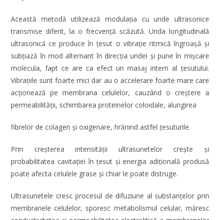
Această metodă utilizează modulația cu unde ultrasonice
transmise diferit, la o frecvență scăzută. Unda longitudinală
ultrasonică ce produce în țesut o vibrație ritmică îngroașă și
subțiază în mod alternant în direcția undei și pune în mișcare
molecula, fapt ce are ca efect un masaj intern al țesutului.
Vibrațiile sunt foarte mici dar au o accelerare foarte mare care
acționează pe membrana celulelor, cauzând o creștere a
permeabilității, schimbarea proteinelor coloidale, alungirea
fibrelor de colagen și oxigenare, hrănind astfel țesuturile.
Prin creșterea intensității ultrasunetelor crește și
probabilitatea cavitației în țesut și energia adițională produsă
poate afecta celulele grase și chiar le poate distruge.
Ultrasunetele cresc procesul de difuziune al substanțelor prin
membranele celulelor, sporesc metabolismul celular, măresc