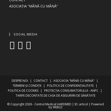
ASOCIAȚIA ”MÂNĂ CU MÂNĂ”
SOCIAL MEDIA
Opens
Opens
Opens
in
in
in
a
a
a
new
new
new
tab
tab
tab
DESPRE NOI
CONTACT
ASOCIAȚIA ”MÂNĂ CU MÂNĂ”
TERMENI ȘI CONDIȚII
POLITICA DE CONFIDENȚIALITATE
POLITICA DE COOKIES
PROTECȚIA CONSUMATORULUI - ANPC
TARIFE DECONTATE DE CASA DE ASIGURĂRI DE SĂNĂTATE
© Copyright 2026 - Centrul Medical HARDMED | ID: articol |
Powered
by
WEB
22