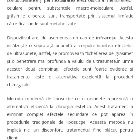
conductivitatea și permeabilitatea electrolitică a membranelor
celulare pentru substanțele macro-moleculare. Astfel,
grăsimile eliberate sunt transportate prin sistemul limfatic
către ficat unde sunt metabolizate.
Dispozitivul are, de asemenea, un cap de
infraroșu
. Acesta
încălzeşte o suprafaţă anumită a corpului înaintea efectelor
de ultrasunete, astfel, se promovează “lichefierea de grăsime”
şi o penetrare mai profundă a valului de ultrasunete.În urma
acestor două combinaţii, efectele sunt foarte evidente şi
tratamentul este o alternativa excelentă la proceduri
chirurgicale.
Metoda modernă de liposucție cu ultrasunete reprezintă o
alternativă eficientă la chirurgia estetică. Acest tratament a
eliminat complet efectele secundare ce pot apărea în
procedurile tradiționale de liposucție. Această metodă nu
implică nici un disconfort, tratamentul fiind plăcut pentru
clienți.