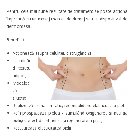
Pentru cele mai bune rezultate de tratament se poate acționa
împreună cu un masaj manual de drenaj sau cu dispozitivul de
dermomasaj.
Beneficii:
Acționează asupra celulitei, distrugând și
eliminân
d țesutul
adipos;
Modelea
ză
silueta;
Realizează drenaj limfatic, reconsolidând elasticitatea pielii;
Reîmprospătează pielea – stimulând oxigenarea și nutriția
pielii,cu efect de întinerire și regenerare a pielii;
Restaurează elasticitatea pielii.