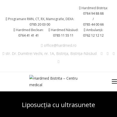
Skip
Hardmed Bistrița:
to
0784 94 88 88
content
Programare RMN, CT, RX, Mamografie, DEXA:
/
0785 20 03 00
0785 44 00 66
Hardmed Beclean:
Hardmed Năsăud:
Ambulanță:
0764 41 41 41
0785 11 55 11
0762 12 12 12
office@hardmed.ro
str. Dr. Dumitrei Vechi, nr. 1A, Bistrița, Bistrița-Năsăud
Liposucția cu ultrasunete