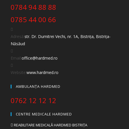
0784 94 88 88
0785 44 00 66
Adresă:
str. Dr. Dumitrei Vechi, nr. 1A, Bistrița, Bistrița-
Năsăud
Se
Email:
office@hardmed.ro
deschide
in
Website:
www.hardmed.ro
aplicatia
AMBULANȚA HARDMED
de
email
0762 12 12 12
CENTRE MEDICALE HARDMED
REABILITARE MEDICALĂ HARDMED BISTRIȚA
Opens