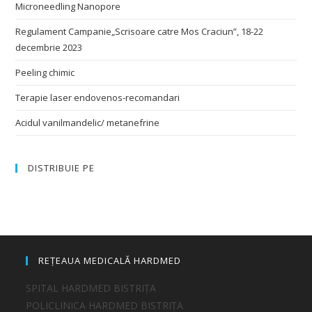
Microneedling Nanopore
Regulament Campanie„Scrisoare catre Mos Craciun”, 18-22
decembrie 2023
Peeling chimic
Terapie laser endovenos-recomandari
Acidul vanilmandelic/ metanefrine
DISTRIBUIE PE
REȚEAUA MEDICALĂ HARDMED
SPITAL HARDMED BISTRIȚA
POLICLINICA HARDMED BISTRIȚA