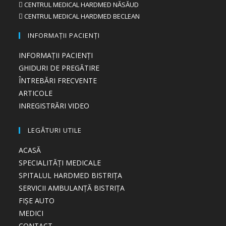
CENTRUL MEDICAL HARDMED NĂSĂUD
Opens
in
CENTRUL MEDICAL HARDMED BECLEAN
Opens
in
a
in
a
new
INFORMAȚII PACIENȚI
a
new
tab
new
INFORMAȚII PACIENȚI
tab
tab
GHIDURI DE PREGĂTIRE
ÎNTREBĂRI FRECVENTE
ARTICOLE
INREGISTRĂRI VIDEO
LEGĂTURI UTILE
ACASĂ
SPECIALITĂȚI MEDICALE
SPITALUL HARDMED BISTRIȚA
SERVICII AMBULANȚĂ BISTRIȚA
FIȘE AUTO
MEDICI
CONTACT