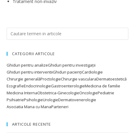
Tratament non-invaziv
CATEGORII ARTICOLE
Ghiduri pentru analize
Ghiduri pentru investigații
Ghiduri pentru interventii
Ghiduri pacienți
Cardiologie
Chirurgie generală
Proctologie
Chirurgie vasculara
Dermatoestetică
Ecografie
Endocrinologie
Gastroenterologie
Medicina de familie
Medicina Interna
Obstetrica-Ginecologie
Oncologie
Pediatrie
Psihiatrie
Psihologie
Urologie
Dermatovenerologie
Asociatia Mana cu Mana
Parteneri
ARTICOLE RECENTE